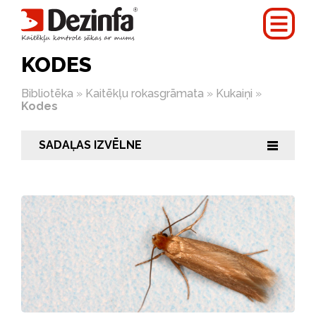
KODES
Bibliotēka
»
Kaitēkļu rokasgrāmata
»
Kukaiņi
»
Kodes
SADAĻAS IZVĒLNE
|||