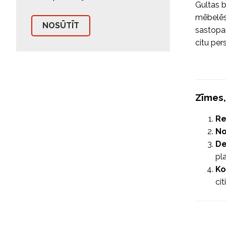
Gultas b
mēbelēs,
sastopam
citu per
Zīmes,
Re
No
De
pl
Ko
ci