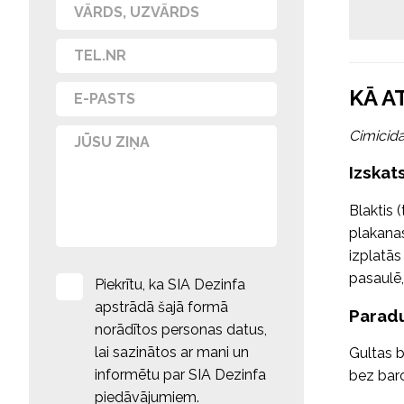
KĀ A
Cimicid
Izskat
Blaktis 
plakanas
izplatās
pasaulē,
Piekrītu, ka SIA Dezinfa
apstrādā šajā formā
Parad
norādītos personas datus,
lai sazinātos ar mani un
Gultas b
informētu par SIA Dezinfa
bez baro
piedāvājumiem.