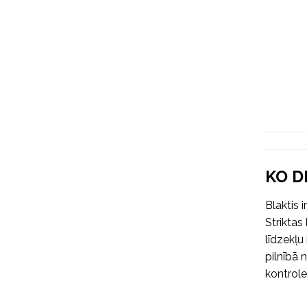
KO D
Blaktis 
Striktas
līdzekļu
pilnībā 
kontrol