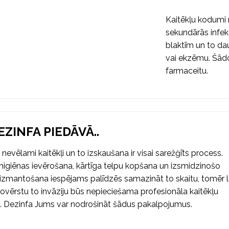
Kaitēkļu kodumi 
sekundārās infek
blaktīm un to da
vai ekzēmu. Šādo
farmaceitu.
EZINFA PIEDĀVĀ..
ir nevēlami kaitēkļi un to izskaušana ir visai sarežģīts process.
 higiēnas ievērošana, kārtīga telpu kopšana un izsmidzinošo
 izmantošana iespējams palīdzēs samazināt to skaitu, tomēr l
novērstu to invāziju būs nepieciešama profesionāla kaitēkļu
e. Dezinfa Jums var nodrošināt šādus pakalpojumus.