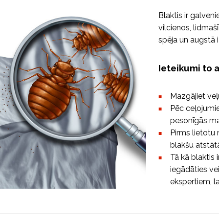
Blaktis ir galveni
vilcienos, lidmaš
spēja un augstā i
Ieteikumi to
Mazgājiet veļ
Pēc ceļojumi
pesonīgās man
Pirms lietotu
blakšu atstāt
Tā kā blaktis 
iegādāties ve
ekspertiem, la