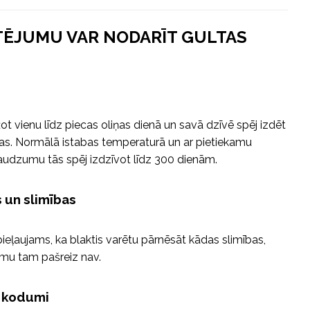
TĒJUMU VAR NODARĪT GULTAS
ot vienu līdz piecas oliņas dienā un savā dzīvē spēj izdēt
ņas. Normālā istabas temperaturā un ar pietiekamu
audzumu tās spēj izdzīvot līdz 300 dienām.
s un slimības
i pieļaujams, ka blaktis varētu pārnēsāt kādas slimības,
jumu tam pašreiz nav.
s kodumi