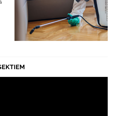
ā
SEKTIEM