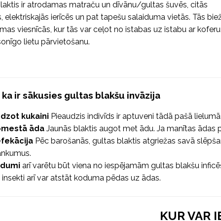
laktis ir atrodamas matraču un dīvānu/gultas šuvēs, citās
 elektriskajās ierīcēs un pat tapešu salaiduma vietās. Tās biež
as viesnīcās, kur tās var ceļot no istabas uz istabu ar koferu
sonīgo lietu pārvietošanu.
 ka ir sākusies gultas blakšu invāzija
dzot kukaini
Pieaudzis indivīds ir aptuveni tādā pašā lielum
mestā āda
Jaunās blaktis augot met ādu. Ja manītas ādas pa
fekācija
Pēc barošanās, gultas blaktis atgriežas savā slēpša
ankumus.
dumi
arī varētu būt viena no iespējamām gultas blakšu infic
ti insekti arī var atstāt koduma pēdas uz ādas.
KUR VAR 