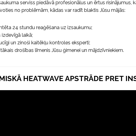
aukuma serviss piedāvā profesionālus un ērtus risinājumus, k
rīvoties no problēmām, kādas var radīt blaktis Jūsu mājās:
ntēta 24 stundu reaģēšana uz izsaukumu;
izdevīgā laikā;
cīgi un zinoši kaitēkļu kontroles eksperti;
tākais drošības līmenis Jūsu ģimenei un mājdzīvniekiem.
MISKĀ HEATWAVE APSTRĀDE PRET IN