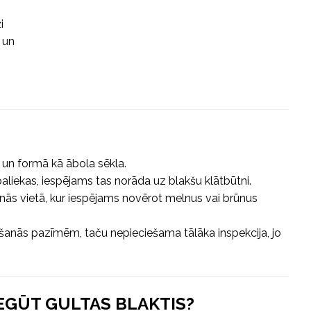
i
 un
ā un formā kā ābola sēkla.
liekas, iespējams tas norāda uz blakšu klātbūtni.
nās vietā, kur iespējams novērot melnus vai brūnus
ēšanās pazīmēm, taču nepieciešama tālāka inspekcija, jo
IEGŪT GULTAS BLAKTIS?