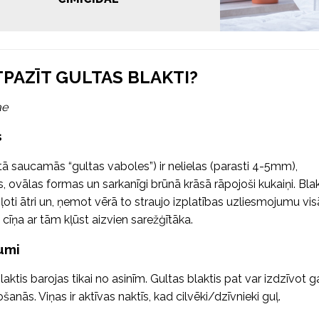
TPAZĪT GULTAS BLAKTI?
ae
s
(tā saucamās “gultas vaboles”) ir nelielas (parasti 4-5mm),
, ovālas formas un sarkanīgi brūnā krāsā rāpojoši kukaiņi. Blak
 ļoti ātri un, ņemot vērā to straujo izplatības uzliesmojumu vis
 cīņa ar tām kļūst aizvien sarežģītāka.
umi
laktis barojas tikai no asinīm. Gultas blaktis pat var izdzīvot 
šanās. Viņas ir aktīvas naktīs, kad cilvēki/dzīvnieki guļ.