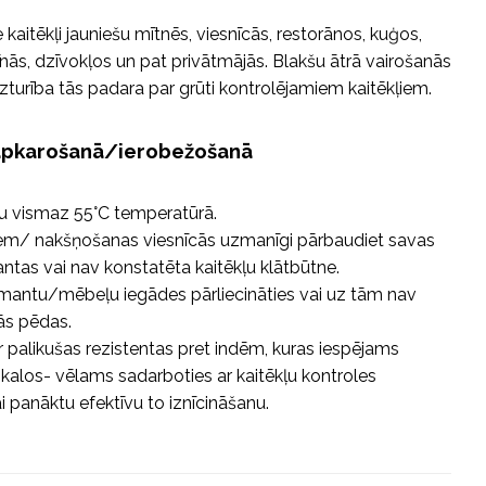
e kaitēkļi jauniešu mītnēs, viesnīcās, restorānos, kuģos,
īnās, dzīvokļos un pat privātmājās. Blakšu ātrā vairošanās
zturība tās padara par grūti kontrolējamiem kaitēkļiem.
 apkarošanā/ierobežošanā
u vismaz 55°C temperatūrā.
em/ nakšņošanas viesnīcās uzmanīgi pārbaudiet savas
tas vai nav konstatēta kaitēkļu klātbūtne.
 mantu/mēbeļu iegādes pārliecināties vai uz tām nav
ās pēdas.
ir palikušas rezistentas pret indēm, kuras iespējams
ikalos- vēlams sadarboties ar kaitēkļu kontroles
i panāktu efektīvu to iznīcināšanu.