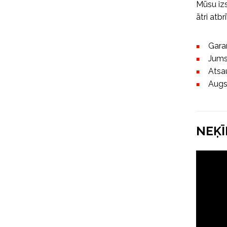
Mūsu izs
ātri atb
Gara
Jums 
Atsau
Augs
NEĶĪ