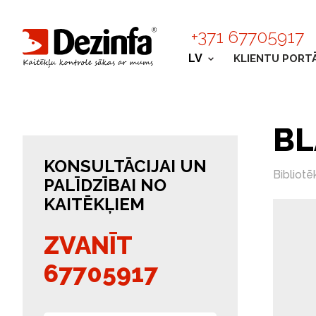
+371 67705917
LV
KLIENTU PORT
BL
KONSULTĀCIJAI UN
Bibliotē
PALĪDZĪBAI NO
KAITĒKĻIEM
ZVANĪT
67705917