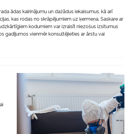
rada ādas kairinājumu un dažādus iekaisumus, kā arī
cijas, kas rodas no skrāpējumiem uz ķermeņa. Saskare ar
udzkārtīgiem kodumiem var izraisīt niezošus izsitumus
s gadījumos vienmēr konsultējieties ar ārstu vai
ai