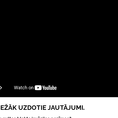
IEŽĀK UZDOTIE JAUTĀJUMI.