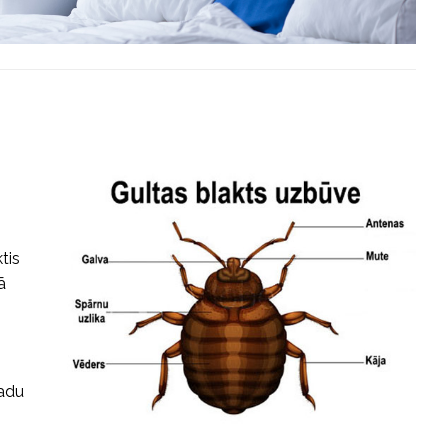
tis
ā
gadu