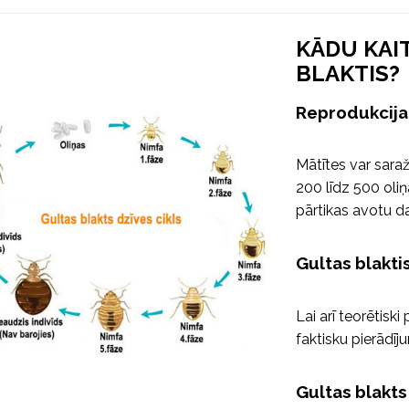
KĀDU KAI
BLAKTIS?
Reprodukcija
Mātītes var saraž
200 līdz 500 oli
pārtikas avotu d
Gultas blakti
Lai arī teorētisk
faktisku pierādī
Gultas blakt