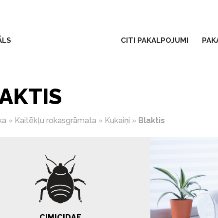
ĀLS
CITI PAKALPOJUMI
PAK
AKTIS
ka
»
Kaitēkļu rokasgrāmata
»
Kukaiņi
»
Blaktis
CIMICIDAE