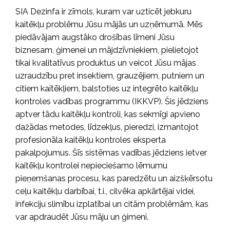
SIA Dezinfa ir zīmols, kuram var uzticēt jebkuru
kaitēkļu problēmu Jūsu mājās un uzņēmumā. Mēs
piedāvājam augstāko drošības līmeni Jūsu
biznesam, ģimenei un mājdzīvniekiem, pielietojot
tikai kvalitatīvus produktus un veicot Jūsu mājas
uzraudzību pret insektiem, grauzējiem, putniem un
citiem kaitēkļiem, balstoties uz integrēto kaitēkļu
kontroles vadības programmu (IKKVP). Šis jēdziens
aptver tādu kaitēkļu kontroli, kas sekmīgi apvieno
dažādas metodes, līdzekļus, pieredzi, izmantojot
profesionāla kaitēkļu kontroles eksperta
pakalpojumus. Šīs sistēmas vadības jēdziens ietver
kaitēkļu kontrolei nepieciešamo lēmumu
pieņemšanas procesu, kas paredzētu un aizšķērsotu
ceļu kaitēkļu darbībai, t.i., cilvēka apkārtējai videi,
infekciju slimību izplatībai un citām problēmām, kas
var apdraudēt Jūsu māju un ģimeni.