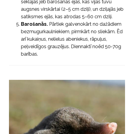
seklajās jeb barošanās ejās, kas vijas tuvu
augsnes virskārtai (2–5 cm dziļi), un dziļajās jeb
satiksmes ejās, kas atrodas 5–60 cm dziļi.
Barošanās.
Pārtiek galvenokārt no dažādiem
bezmugurkaulniekiem, pirmkārt no sliekām. Ēd
arī kukaiņus, nelielus abeniekus, rāpuļus,
peļveidīgos grauzējus. Diennaktī noēd 50-70g
barības.