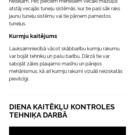
nedēļām. Pēc pieciem mēnešiem vecāki mazuļus
atstāj vecajās tuneļu sistēmās, kur tie paši sāk raks
jaunu tuneļu sistēmu vai tie pārņem pamestos
tuneļus.
Kurmju kaitējums
Lauksaimniecībā vācot skābbarību kurmju rakumu
var bojāt tehniku un pašu barību. Dārzā tie var
sabojāt zāles pļaujamo mašīnu un pārejos
mehānismus, kā arī kurmju rakumi vizuāli neizskatās
pievilcīgi.
DIENA KAITĒKĻU KONTROLES
TEHNIĶA DARBĀ