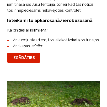
iemitināšanās Jūsu teritorijā, tomēr kad tas noticis,
tos ir nepieciešams nekavējoties kontrolēt.
Ieteikumi to apkarošanā/ierobežošanā
Kā cīnīties ar kurmjiem?
Ar kurmju slazdiem, tos ieliekot izrkatajos tuneļos;
Ar skaņas ierīcēm.
IEGĀDĀTIES