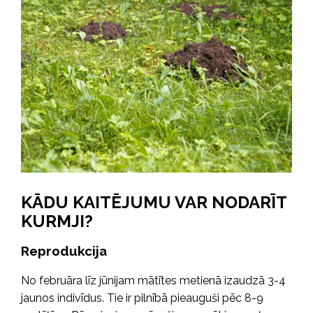
KĀDU KAITĒJUMU VAR NODARĪT
KURMJI?
Reprodukcija
No februāra līz jūnijam mātītes metienā izaudzā 3-4
jaunos indivīdus. Tie ir pilnībā pieauguši pēc 8-9