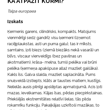
KĀ ATPAZĪT KURMI?
Talpa europaea
Izskats
Ķermenis garens, cilindrisks, kompakts. Matojums
vienmērīgi sedz gandrīz visu ķermeni (izņemot
racējplaukstas, asti un purna galu), tas ir mīksts,
samtains, ļoti biezs (ziemā biezāks nekā vasarā) un
blīvs, viscaur vienveidīgs (bez pavilnas un
akotmatiem), krāsa- melna, tumši pelēka vai brūni
pelēka (ķermeņa apakšpuse allaž mazliet gaišāka).
Kakls īss. Galva slaida, mazliet saplacināta. Purns
snuķveidā izstiepts, klāts ar taustes matiem, kustīgs.
Nelielās ausis pilnīgi apslēptas apmatojumā. Acis ļoti
mazas, ievelkamas. Kājas īsas, pēdas piecpirkstainas.
Priekšējās ekstremitātes relatīvi lielas, tās pilda
rokamrīku funkciju. Pakaļkājas uzkrītoši mazākas, to