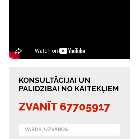
KONSULTĀCIJAI UN
PALĪDZĪBAI NO KAITĒKĻIEM
ZVANĪT 67705917