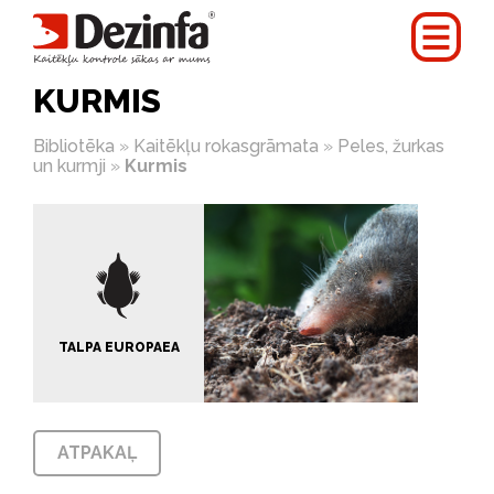
KURMIS
Bibliotēka
»
Kaitēkļu rokasgrāmata
»
Peles, žurkas
un kurmji
»
Kurmis
TALPA EUROPAEA
ATPAKAĻ