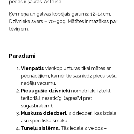
pēdas ir šauras. Aste īsa.
Ķermeņa un galvas kopējais garums: 12–14cm.
Dzīvnieka svars – 70–90g. Mātītes ir mazākas par
tēviņiem.
Paradumi
Vienpatis
vienkop uzturas tikai mātes ar
pēcnācējiem, kamēr tie sasniedz piecu sešu
nedēļu vecumu.
Pieaugušie dzīvnieki
nometnieki, izteikti
teritoriāli, nesaticīgi (agresīvi pret
sugasbrāļiem).
Muskusa dziedzeri.
2 dziedzeri, kas izdala
asu specifisku smaku.
Tuneļu sistēma.
Tās iedala 2 veidos –