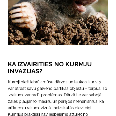
KĀ IZVAIRĪTIES NO KURMJU
INVĀZIJAS?
Kurmji bieži iebrūk mūsu dārzos un laukos, kur viņi
var atrast savu galveno pārtikas objektu – tārpus. To
izrakumi var radīt problēmas. Dārzā tie var sabojāt
zāles pļaujamo mašīnu un pārejos mehānismus, kā
arī kurmju rakumi vizuāli neizskatās pievilcīgi.
Kurmjus praktiski nav iespējams atturēt no