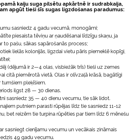
pamā kaiju suga pilsētu apkārtnē ir sudrabkaija,
am apgūt tieši šīs sugas ligzdošanas paradumus:
umu sasniedz 4 gadu vecumā, monogāmi;
ātīte piesaista tēviņu ar ņaudēšanai līdzīgu skaņu, ja
 ar to pašu, sākas sapārošanās process;
iek lielās kolonijās, ligzdai vietu pāris piemeklē kopīgi,
ītei;
dēj (dējumā ir 2—4 olas, visbiežāk trīs) tieši uz zemes
i citā piemērotā vietā. Olas ir olīvzaļā krāsā, bagātīgi
r tumšiem pleķīšiem.
eriods ilgst 28 — 30 dienas.
tni sasniedz 35 — 40 dienu vecumu, tie sāk lidot.
unajiem putniem parasti rūpējas līdz tie sasniedz 11-12
, bet reizēm tie turpina rūpēties par tiem līdz 6 mēnešu
ar sasniegt cienījamu vecumu un vecākais zināmais
sniedzis 49 gadu vecumu.