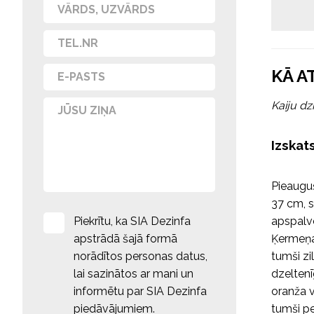
KĀ A
Kaiju dz
Izskat
Pieaugu
37 cm, s
Piekrītu, ka SIA Dezinfa
apspalvo
apstrādā šajā formā
Ķermeņa 
norādītos personas datus,
tumši zi
lai sazinātos ar mani un
dzeltenī
informētu par SIA Dezinfa
oranža va
piedāvājumiem.
tumši pe