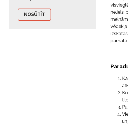
visviegl
neliels,
melnām š
vēdekļa 
izskatās
pamatā 
Parad
Ka
at
Ko
ti
Pu
Vi
un