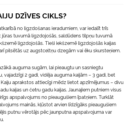
AIJU DZĪVES CIKLS?
karībā no ligzdošanas ieradumiem, var iedalīt trīs
s: jūras tuvumā ligzdojošās, saldūdens tilpņu tuvumā
ekšzemē ligzdojošās. Tieši iekšzemē ligzdojošās kaijas
 arī pilsētās uz augstceltņu dzegām vai ēku skursteņiem.
azākā auguma sugām, lai pieaugtu un sasniegtu
vajadzīgi 2 gadi, vidēja auguma kaijām – 3 gadi, bet
. Kaiju aprakstos attiecīgi mēdz lietot apzīmējumus – divu
 gadu kaijas un četru gadu kaijas. Jaunajiem putniem visus
ķirīgs apspalvojums no pieaugušiem īpatņiem. Turklāt
lvojums mainās, kļūstot arvien līdzīgāks pieaugušiem
ējis putnu vērotājs pēc jaunputna apspalvojuma var
u.