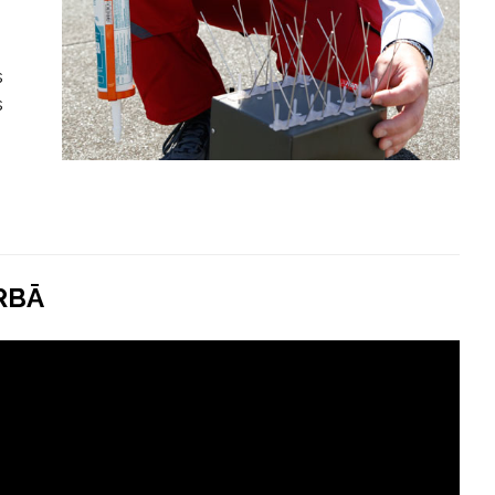
s
s
RBĀ