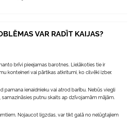
OBLĒMAS VAR RADĪT KAIJAS?
manto brīvi pieejamas barotnes. Lielākoties tie ir
mu konteineri vai pārtikas atkritumi, ko cilvēki izber.
ad pamana ienaidnieku vai atrod barību. Nebūs viegli
 samazināsies putnu skaits ap dzīvojamām mājām.
umtiem. Nojaucot ligzdas, var tikt galā no nelūgtajiem