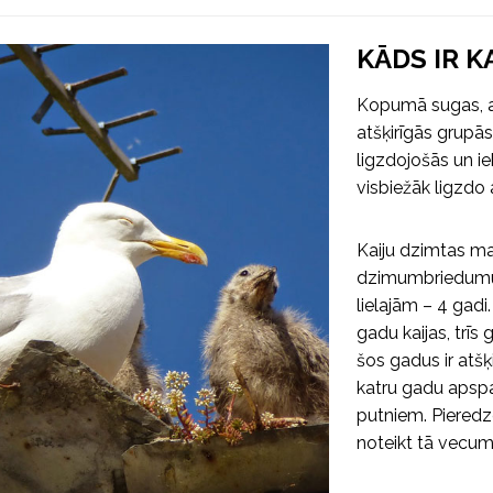
KĀDS IR K
Kopumā sugas, at
atšķirīgās grupā
ligzdojošās un i
visbiežāk ligzdo
Kaiju dzimtas m
dzimumbriedumu, 
lielajām – 4 gadi
gadu kaijas, trīs
šos gadus ir atš
katru gadu apspa
putniem. Pieredz
noteikt tā vecum