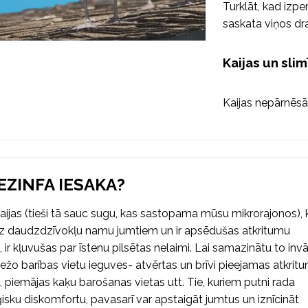
Turklāt, kad izpe
saskata viņos dr
Kaijas un sli
Kaijas nepārnēsā
EZINFA IESAKA?
ijas (tieši tā sauc sugu, kas sastopama mūsu mikrorajonos), 
uz daudzdzīvokļu namu jumtiem un ir apsēdušas atkritumu
, ir kļuvušas par īstenu pilsētas nelaimi. Lai samazinātu to invā
obežo barības vietu ieguves- atvērtas un brīvi pieejamas atkrit
, piemājas kaķu barošanas vietas utt. Tie, kuriem putni rada
isku diskomfortu, pavasarī var apstaigāt jumtus un iznīcināt