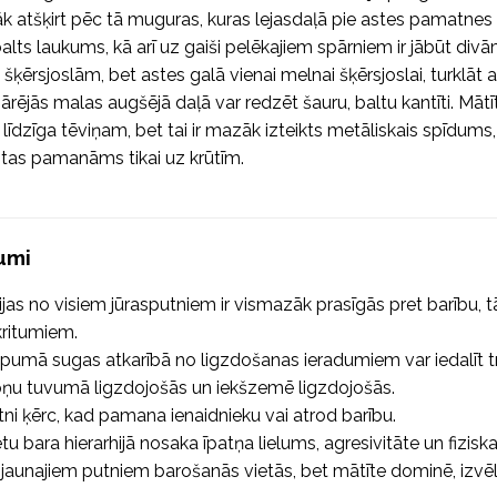
āk atšķirt pēc tā muguras, kuras lejasdaļā pie astes pamatnes 
 balts laukums, kā arī uz gaiši pelēkajiem spārniem ir jābūt div
ķērsjoslām, bet astes galā vienai melnai šķērsjoslai, turklāt 
ārējās malas augšējā daļā var redzēt šauru, baltu kantīti. Mātī
 līdzīga tēviņam, bet tai ir mazāk izteikts metāliskais spīdums,
tas pamanāms tikai uz krūtīm.
umi
ijas no visiem jūrasputniem ir vismazāk prasīgās pret barību, tā
kritumiem.
pumā sugas atkarībā no ligzdošanas ieradumiem var iedalīt trī
lpņu tuvumā ligzdojošās un iekšzemē ligzdojošās.
tni ķērc, kad pamana ienaidnieku vai atrod barību.
etu bara hierarhijā nosaka īpatņa lielums, agresivitāte un fizis
 jaunajiem putniem barošanās vietās, bet mātīte dominē, izvēl