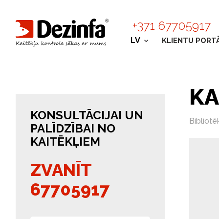
+371 67705917
LV
KLIENTU PORT
KA
KONSULTĀCIJAI UN
Bibliotē
PALĪDZĪBAI NO
KAITĒKĻIEM
ZVANĪT
67705917