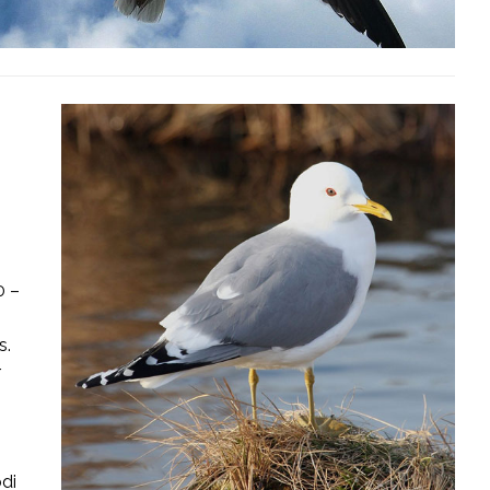
0 –
s.
r
odi