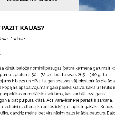
TPAZĪT KAIJAS?
imta- Laridae
s
ša klinšu baloža nominālpasugas īpatņa ķermeņa garums ir 3
pārnu izplētums 50 – 72 cm, bet tā svars 265 – 380 g. Tā
jums ir biezs un blīvs, lai gan spalvas vāji piestiprinās pie āda
kopējais apspalvojums ir gaiši pelēks. Galva, kakls un krūtis i
lganpelēkas ar metālisku spīdumu, kas var būt iezaļgans,
gs vai pat purpura krāsā. Acs varavīksnene parasti ir sarkana,
i zeltaini dzeltena; kā arī tās iekšējais aplis ir gaišāks. Knābis
lēks, gandrīz melns, bet virs nāsīm balts knābja paugurs. Bal