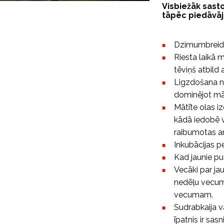
Visbiežāk sasto
tāpēc piedāvāj
Dzimumbreid
Riesta laikā m
tēviņš atbild
Ligzdošana not
dominējot māt
Mātīte olas iz
kādā iedobē va
raibumotas a
Inkubācijas p
Kad jaunie pu
Vecāki par ja
nedēļu vecumu
vecumam.
Sudrabkaija v
īpatnis ir sa