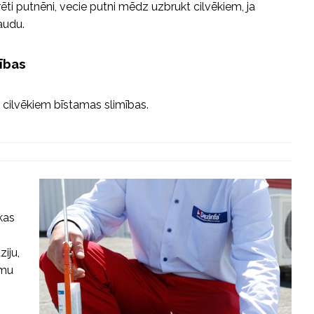
rēti putnēni, vecie putni mēdz uzbrukt cilvēkiem, ja
audu.
mības
 cilvēkiem bīstamas slimības.
kas
ziju,
umu