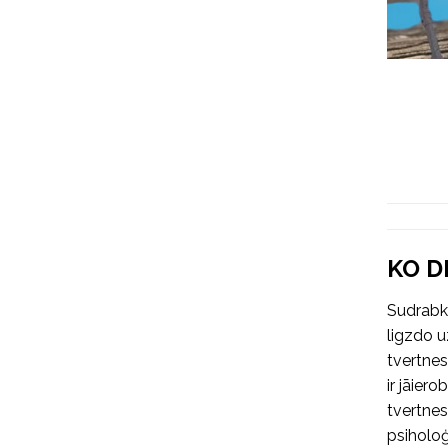
KO D
Sudrabka
ligzdo 
tvertnes
ir jāier
tvertnes
psiholoģ