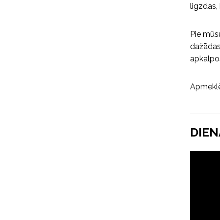
ligzdas,
Pie mūsu
dažādas
apkalpoš
Apmeklē
DIEN