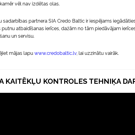
 kamēr vēl nav izdētas olas.
 sadarbības partnera SIA Credo Baltic ir iespējams iegādātie
 putnu atbaidīšanas ierīces, dažām no tām piedāvājam ierīce
anu un servisu.
jiet mājas lapu
www.credobaltic.lv
, lai uzzinātu vairāk.
A KAITĒKĻU KONTROLES TEHNIĶA DA