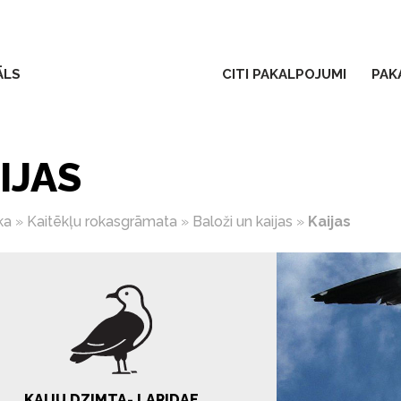
ĀLS
CITI PAKALPOJUMI
PAK
IJAS
ka
»
Kaitēkļu rokasgrāmata
»
Baloži un kaijas
»
Kaijas
KAIJU DZIMTA- LARIDAE