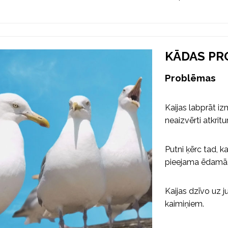
KĀDAS PR
Problēmas
Kaijas labprāt iz
neaizvērti atkritu
Putni ķērc tad, k
pieejama ēdamā,
Kaijas dzīvo uz j
kaimiņiem.