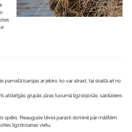
ir
ām
astes
te
s pamatā barojas ar jebko, ko var atrast, tai skaitā arī no
s atšķirīgās grupās: jūras tuvumā ligzdojošās, saldūdens
kais spēks. Pieaugušie tēviņi parasti dominē pār mātītēm
oties ligzdošanas vietu.