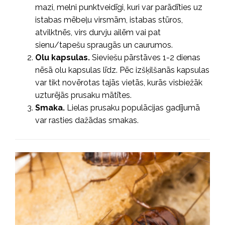
mazi, melni punktveidīgi, kuri var parādīties uz
istabas mēbeļu virsmām, istabas stūros,
atvilktnēs, virs durvju ailēm vai pat
sienu/tapešu spraugās un caurumos.
Olu kapsulas.
Sieviešu pārstāves 1-2 dienas
nēsā olu kapsulas līdz. Pēc izšķilšanās kapsulas
var tikt novērotas tajās vietās, kurās visbiežāk
uzturējās prusaku mātītes.
Smaka.
Lielas prusaku populācijas gadījumā
var rasties dažādas smakas.