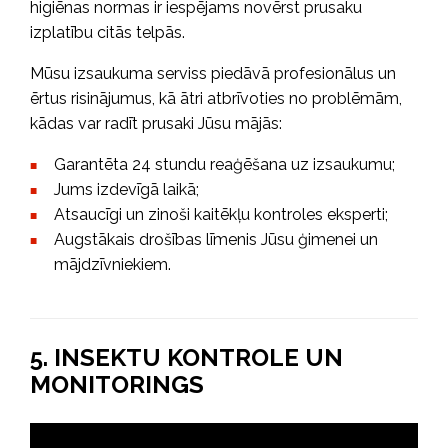
higiēnas normas ir iespējams novērst prusaku
izplatību citās telpās.
Mūsu izsaukuma serviss piedāvā profesionālus un
ērtus risinājumus, kā ātri atbrīvoties no problēmām,
kādas var radīt prusaki Jūsu mājās:
Garantēta 24 stundu reaģēšana uz izsaukumu;
Jums izdevīgā laikā;
Atsaucīgi un zinoši kaitēkļu kontroles eksperti;
Augstākais drošības līmenis Jūsu ģimenei un
mājdzīvniekiem.
5. INSEKTU KONTROLE UN
MONITORINGS