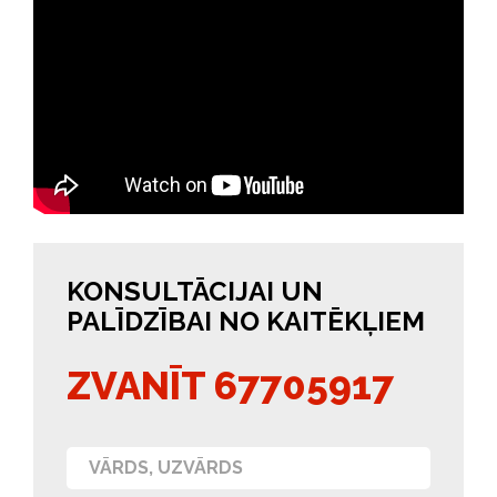
KONSULTĀCIJAI UN
PALĪDZĪBAI NO KAITĒKĻIEM
ZVANĪT 67705917