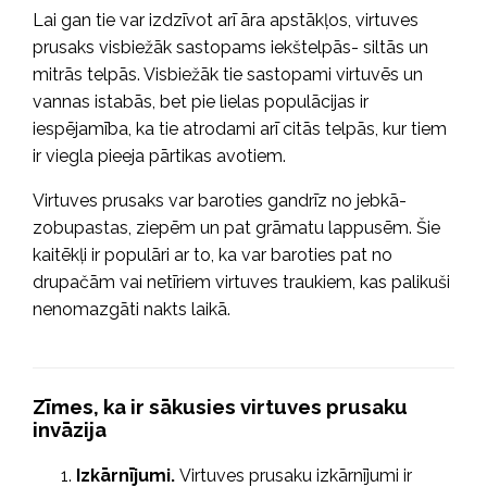
Lai gan tie var izdzīvot arī āra apstākļos, virtuves
prusaks visbiežāk sastopams iekštelpās- siltās un
mitrās telpās. Visbiežāk tie sastopami virtuvēs un
vannas istabās, bet pie lielas populācijas ir
iespējamība, ka tie atrodami arī citās telpās, kur tiem
ir viegla pieeja pārtikas avotiem.
Virtuves prusaks var baroties gandrīz no jebkā-
zobupastas, ziepēm un pat grāmatu lappusēm. Šie
kaitēkļi ir populāri ar to, ka var baroties pat no
drupačām vai netīriem virtuves traukiem, kas palikuši
nenomazgāti nakts laikā.
Zīmes, ka ir sākusies virtuves prusaku
invāzija
Izkārnījumi.
Virtuves prusaku izkārnījumi ir