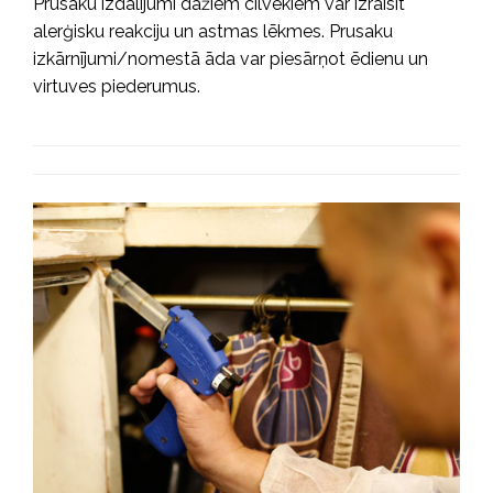
Prusaku izdalījumi dažiem cilvēkiem var izraisīt
alerģisku reakciju un astmas lēkmes. Prusaku
izkārnījumi/nomestā āda var piesārņot ēdienu un
virtuves piederumus.