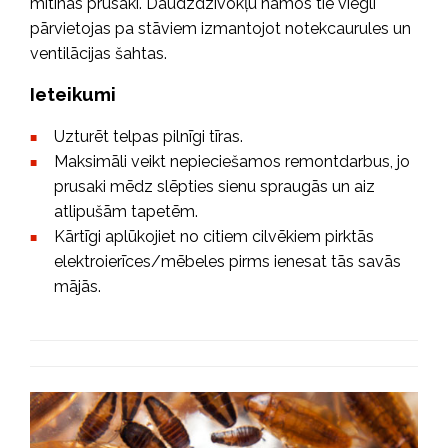
mitinās prusaki. Daudzdzīvokļu namos tie viegli
pārvietojas pa stāviem izmantojot notekcaurules un
ventilācijas šahtas.
Ieteikumi
Uzturēt telpas pilnīgi tīras.
Maksimāli veikt nepieciešamos remontdarbus, jo
prusaki mēdz slēpties sienu spraugās un aiz
atlipušām tapetēm.
Kārtīgi aplūkojiet no citiem cilvēkiem pirktās
elektroierīces/mēbeles pirms ienesat tās savās
mājās.