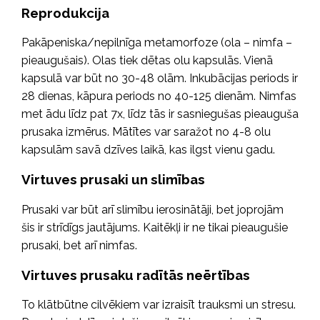
Reprodukcija
Pakāpeniska/nepilnīga metamorfoze (ola – nimfa –
pieaugušais). Olas tiek dētas olu kapsulās. Vienā
kapsulā var būt no 30-48 olām. Inkubācijas periods ir
28 dienas, kāpura periods no 40-125 dienām. Nimfas
met ādu līdz pat 7x, līdz tās ir sasniegušas pieauguša
prusaka izmērus. Mātītes var saražot no 4-8 olu
kapsulām savā dzīves laikā, kas ilgst vienu gadu.
Virtuves prusaki un slimības
Prusaki var būt arī slimību ierosinātāji, bet joprojām
šis ir strīdīgs jautājums. Kaitēkļi ir ne tikai pieaugušie
prusaki, bet arī nimfas.
Virtuves prusaku radītās neērtības
To klātbūtne cilvēkiem var izraisīt trauksmi un stresu.