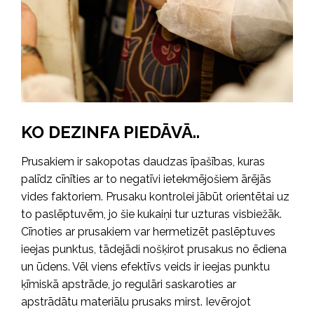
KO DEZINFA PIEDĀVĀ..
Prusakiem ir sakopotas daudzas īpašības, kuras
palīdz cīnīties ar to negatīvi ietekmējošiem ārējās
vides faktoriem. Prusaku kontrolei jābūt orientētai uz
to paslēptuvēm, jo šie kukaiņi tur uzturas visbiežāk.
Cīnoties ar prusakiem var hermetizēt paslēptuves
ieejas punktus, tādejādi nošķirot prusakus no ēdiena
un ūdens. Vēl viens efektīvs veids ir ieejas punktu
ķīmiskā apstrāde, jo regulāri saskaroties ar
apstrādātu materiālu prusaks mirst. Ievērojot