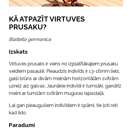
KĀ ATPAZĪT VIRTUVES
PRUSAKU?
Blattella germanica
Izskats
Virtuves prusaks ir viens no izplatītākajiem prusaku
veidiem pasaulē. Pieaudzis indivīds ir 13-16mm liels,
gaiši brūns ar divām melnām horizontālām svītrām
uzreiz aiz galvas. Jaunākie indivīdi ir tumšāki, gandrīz
melni ar tumšām svītrām muguras lejasdaļā.
Lai gan pieaugušiem indivīdiem ir spārni, tie ļoti reti
kad lido.
Paradumi