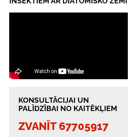
INSEKTIEM AR DIATOMISKO ZEMI
KONSULTĀCIJAI UN
PALĪDZĪBAI NO KAITĒKĻIEM
ZVANĪT 67705917