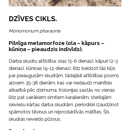
DZĪVES CIKLS.
Monomorium pharaonis
Pilnīga metamorfoze (ola – kāpurs –
kūniņa – pieaudzis indivīds).
Darba skudru attīstība: olas (5-6 dienas), kāpuri (2-3
dienas), kūniņas (9-12 dienas), līdz beidzot tās kļūs
par pieaugušām skudrām, tādejādi attīstības posms
aizņem 35-38 dienām, kas var nedaudz mainīties
atkarībā pēc dzimuma. Kolonijas sastāv no vienas
līdz pat vairākiem simtiem karalienēm, sterilajām
sieviešu kārtas darba skudrām, periodiski izaudzinot
spārnotos tēviņus un reproduktīvās mātītes. Šīs
skudras neveido pūžņus.