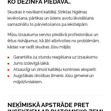
KO DEZINFA PIEDĀVĀ..
Skudras ir nevēlami kaitēkļi. Striktas higiēnas
ievērošana, pārtikas un ūdens avotu likvidēšana
samazinātu to pārvietošanos pa iekštelpām.
Mūsu izsaukuma serviss piedāvā profesionālus un
ērtus risinājumus, kā ātri atbrīvoties no problēmām,
kādas var radīt skudras Jūsu mājās:
Garantēta 24 stundu reaģēšana uz izsaukumu;
Jums izdevīgā laikā;
Atsaucīgi un zinoši kaitēkļu kontroles eksperti;
Augstākais drošības līmenis Jūsu ģimenei un
mājdzīvniekiem.
NEĶĪMISKĀ APSTRĀDE PRET