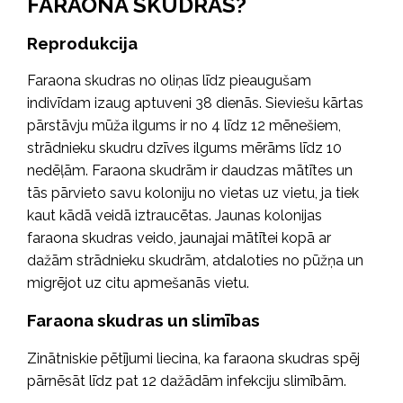
FARAONA SKUDRAS?
Reprodukcija
Faraona skudras no oliņas līdz pieaugušam
indivīdam izaug aptuveni 38 dienās. Sieviešu kārtas
pārstāvju mūža ilgums ir no 4 līdz 12 mēnešiem,
strādnieku skudru dzīves ilgums mērāms līdz 10
nedēļām. Faraona skudrām ir daudzas mātītes un
tās pārvieto savu koloniju no vietas uz vietu, ja tiek
kaut kādā veidā iztraucētas. Jaunas kolonijas
faraona skudras veido, jaunajai mātītei kopā ar
dažām strādnieku skudrām, atdaloties no pūžņa un
migrējot uz citu apmešanās vietu.
Faraona skudras un slimības
Zinātniskie pētījumi liecina, ka faraona skudras spēj
pārnēsāt līdz pat 12 dažādām infekciju slimībām.