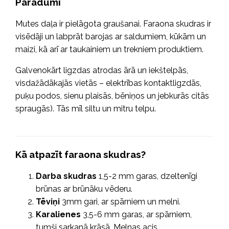
Paradumi
Mutes daļa ir pielāgota graušanai. Faraona skudras ir
visēdāji un labprāt barojas ar saldumiem, kūkām un
maizi, kā arī ar taukainiem un trekniem produktiem.
Galvenokārt ligzdas atrodas ārā un iekštelpās,
visdažādākajās vietās – elektrības kontaktligzdās,
puķu podos, sienu plaisās, bēniņos un jebkurās citās
spraugās). Tās mīl siltu un mitru telpu.
Kā atpazīt faraona skudras?
Darba skudras
1,5-2 mm garas, dzeltenīgi
brūnas ar brūnāku vēderu.
Tēviņi
3mm gari, ar spārniem un melni.
Karalienes
3,5-6 mm garas, ar spārniem,
tumši sarkanā krāsā. Melnas acis.