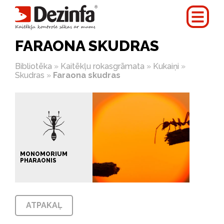
FARAONA SKUDRAS
Bibliotēka
»
Kaitēkļu rokasgrāmata
»
Kukaiņi
»
Skudras
»
Faraona skudras
MONOMORIUM
PHARAONIS
ATPAKAĻ