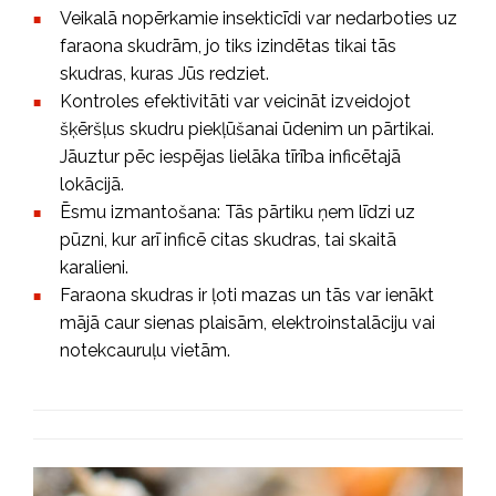
Veikalā nopērkamie insekticīdi var nedarboties uz
faraona skudrām, jo tiks izindētas tikai tās
skudras, kuras Jūs redziet.
Kontroles efektivitāti var veicināt izveidojot
šķēršļus skudru piekļūšanai ūdenim un pārtikai.
Jāuztur pēc iespējas lielāka tīrība inficētajā
lokācijā.
Ēsmu izmantošana: Tās pārtiku ņem līdzi uz
pūzni, kur arī inficē citas skudras, tai skaitā
karalieni.
Faraona skudras ir ļoti mazas un tās var ienākt
mājā caur sienas plaisām, elektroinstalāciju vai
notekcauruļu vietām.