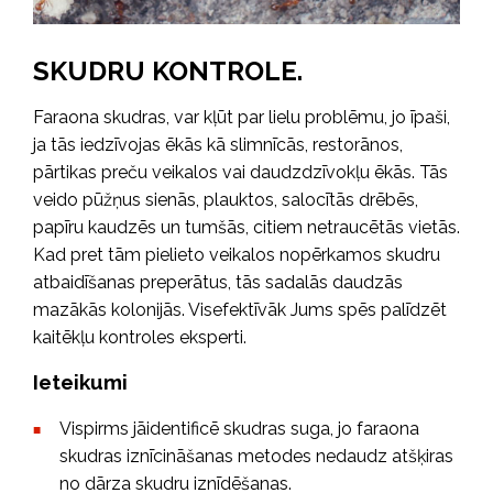
SKUDRU KONTROLE.
Faraona skudras, var kļūt par lielu problēmu, jo īpaši,
ja tās iedzīvojas ēkās kā slimnīcās, restorānos,
pārtikas preču veikalos vai daudzdzīvokļu ēkās. Tās
veido pūžņus sienās, plauktos, salocītās drēbēs,
papīru kaudzēs un tumšās, citiem netraucētās vietās.
Kad pret tām pielieto veikalos nopērkamos skudru
atbaidīšanas preperātus, tās sadalās daudzās
mazākās kolonijās. Visefektīvāk Jums spēs palīdzēt
kaitēkļu kontroles eksperti.
Ieteikumi
Vispirms jāidentificē skudras suga, jo faraona
skudras iznīcināšanas metodes nedaudz atšķiras
no dārza skudru iznīdēšanas.