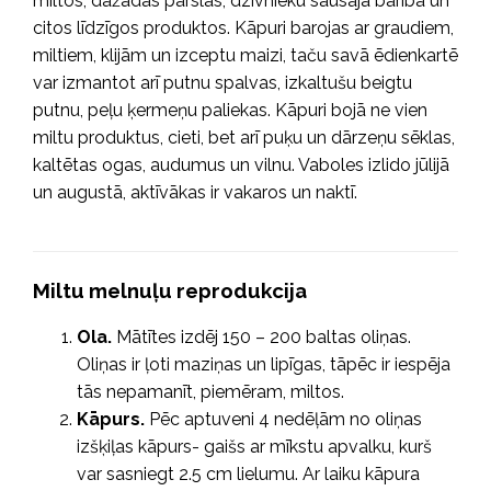
miltos, dažādās pārslās, dzīvnieku sausajā barībā un
citos līdzīgos produktos. Kāpuri barojas ar graudiem,
miltiem, klijām un izceptu maizi, taču savā ēdienkartē
var izmantot arī putnu spalvas, izkaltušu beigtu
putnu, peļu ķermeņu paliekas. Kāpuri bojā ne vien
miltu produktus, cieti, bet arī puķu un dārzeņu sēklas,
kaltētas ogas, audumus un vilnu. Vaboles izlido jūlijā
un augustā, aktīvākas ir vakaros un naktī.
Miltu melnuļu reprodukcija
Ola.
Mātītes izdēj 150 – 200 baltas oliņas.
Oliņas ir ļoti maziņas un lipīgas, tāpēc ir iespēja
tās nepamanīt, piemēram, miltos.
Kāpurs.
Pēc aptuveni 4 nedēļām no oliņas
izšķiļas kāpurs- gaišs ar mīkstu apvalku, kurš
var sasniegt 2.5 cm lielumu. Ar laiku kāpura