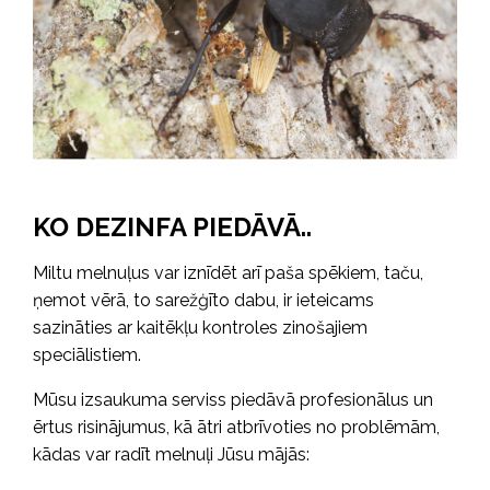
KO DEZINFA PIEDĀVĀ..
Miltu melnuļus var iznīdēt arī paša spēkiem, taču,
ņemot vērā, to sarežģīto dabu, ir ieteicams
sazināties ar kaitēkļu kontroles zinošajiem
speciālistiem.
Mūsu izsaukuma serviss piedāvā profesionālus un
ērtus risinājumus, kā ātri atbrīvoties no problēmām,
kādas var radīt melnuļi Jūsu mājās: