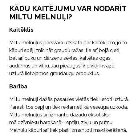
KĀDU KAITĒJUMU VAR NODARĪT
MILTU MELNUĻI?
Kaitēklis
Miltu melnuļus pārsvarā uzskata par kaitēkļiem, jo to
kāpuri spēj iznīcināt graudu ražas, tie arī bojā cieti,
bet arī puķu un dārzeņu sēklas, kaltētas ogas,
audumus un vilnu. Jau pieauguši indivīdi invāzē
uzturā lietojamos graudaugu produktus.
Barība
Miltu melnuļi dažās pasaules vietās tiek lietoti uzturā.
Parasti tos cepj un tiek reklamēti kā veselīga uzkoda.
Miltu melnuļus arī izmanto dažādu eksotisku
mājdzīvnieku barošanā- reptīļu, zivju un putnu.
Melnuļu kāpuri arī tiek plaši izmantoti makšķerēšanā.