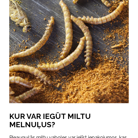
KUR VAR IEGŪT MILTU
MELNUĻUS?
Pieaugušās miltu vaboles var ielīst iepakojumos, kas,