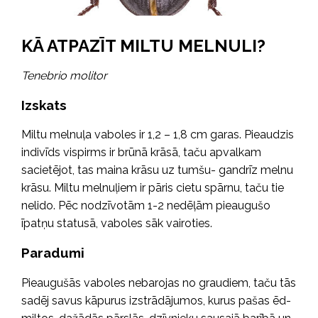
KĀ ATPAZĪT MILTU MELNULI?
Tenebrio molitor
Izskats
Miltu melnuļa vaboles ir 1,2 – 1,8 cm garas. Pieaudzis
indivīds vispirms ir brūnā krāsā, taču apvalkam
sacietējot, tas maina krāsu uz tumšu- gandrīz melnu
krāsu. Miltu melnuļiem ir pāris cietu spārnu, taču tie
nelido. Pēc nodzīvotām 1-2 nedēļām pieaugušo
īpatņu statusā, vaboles sāk vairoties.
Paradumi
Pieaugušās vaboles nebarojas no graudiem, taču tās
sadēj savus kāpurus izstrādājumos, kurus pašas ēd-