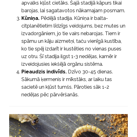
apvalks kļūst cietāks. Šajā stadijā kāpurs tikai
barojas, lai sagatavotos nākamajam posmam.
Kūniņa.
Pēdējā stadija. Kūniņa ir balta-
citplanētietim līdzīgs veidojums, bez mutes un
izvadorgāniem, jo tie vairs nebarojas. Tiem ir
spārnu un kāju aizmetņi, taču vienīgā kustība,
ko tie spēj izdarīt ir kustēties no vienas puses
uz otru. Šī stadija ilgst 1-3 nedēļas, kamēr ir
izveidojusies iekšējā orgānu sistēma.
Pieaudzis indivīds.
Dzīvo 30-45 dienas.
Sākumā ķermenis ir mīkstāks, ar laiku tas
sacietē un kļūst tumšs. Pāroties sāk 1-2
nedēļas pēc pārvēršanās.