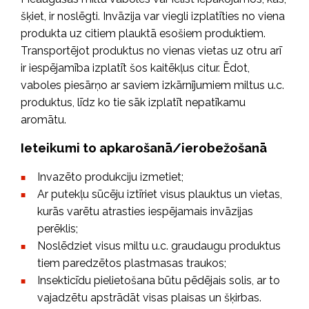
šķiet, ir noslēgti. Invāzija var viegli izplatīties no viena
produkta uz citiem plauktā esošiem produktiem.
Transportējot produktus no vienas vietas uz otru arī
ir iespējamība izplatīt šos kaitēkļus citur. Ēdot,
vaboles piesārņo ar saviem izkārnījumiem miltus u.c.
produktus, līdz ko tie sāk izplatīt nepatīkamu
aromātu.
Ieteikumi to apkarošanā/ierobežošanā
Invazēto produkciju izmetiet;
Ar putekļu sūcēju iztīriet visus plauktus un vietas,
kurās varētu atrasties iespējamais invāzijas
perēklis;
Noslēdziet visus miltu u.c. graudaugu produktus
tiem paredzētos plastmasas traukos;
Insekticīdu pielietošana būtu pēdējais solis, ar to
vajadzētu apstrādāt visas plaisas un šķirbas.