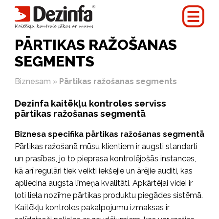
PĀRTIKAS RAŽOŠANAS
SEGMENTS
Biznesam
»
Pārtikas ražošanas segments
Dezinfa kaitēkļu kontroles serviss
pārtikas ražošanas segmentā
Biznesa specifika pārtikas ražošanas segmentā
Pārtikas ražošanā mūsu klientiem ir augsti standarti
un prasības, jo to pieprasa kontrolējošās instances,
kā arī regulāri tiek veikti iekšejie un ārējie auditi, kas
apliecina augsta līmeņa kvalitāti. Apkārtējai videi ir
ļoti liela nozīme pārtikas produktu piegādes sistēmā.
Kaitēkļu kontroles pakalpojumu izmaksas ir