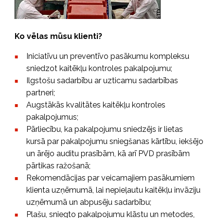
Ko vēlas mūsu klienti?
Iniciatīvu un preventīvo pasākumu kompleksu
sniedzot kaitēkļu kontroles pakalpojumu;
Ilgstošu sadarbību ar uzticamu sadarbības
partneri;
Augstākās kvalitātes kaitēkļu kontroles
pakalpojumus;
Pārliecību, ka pakalpojumu sniedzējs ir lietas
kursā par pakalpojumu sniegšanas kārtību, iekšējo
un ārējo auditu prasībām, kā arī PVD prasībām
pārtikas ražošanā;
Rekomendācijas par veicamajiem pasākumiem
klienta uzņēmumā, lai nepieļautu kaitēkļu invāziju
uzņēmumā un abpusēju sadarbību;
Plašu, sniegto pakalpojumu klāstu un metodes,