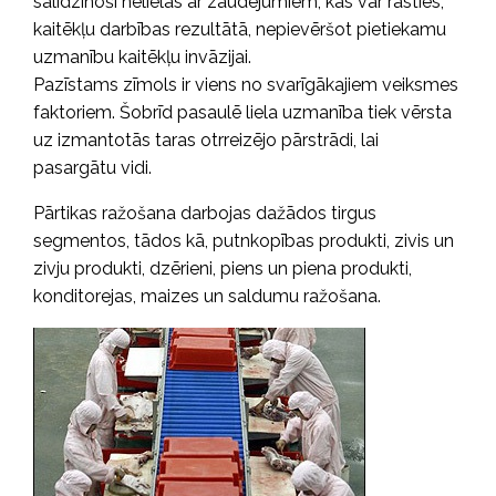
salīdzinoši nelielas ar zaudējumiem, kas var rasties,
kaitēkļu darbības rezultātā, nepievēršot pietiekamu
uzmanību kaitēkļu invāzijai.
Pazīstams zīmols ir viens no svarīgākajiem veiksmes
faktoriem. Šobrīd pasaulē liela uzmanība tiek vērsta
uz izmantotās taras otrreizējo pārstrādi, lai
pasargātu vidi.
Pārtikas ražošana darbojas dažādos tirgus
segmentos, tādos kā, putnkopības produkti, zivis un
zivju produkti, dzērieni, piens un piena produkti,
konditorejas, maizes un saldumu ražošana.