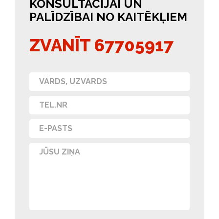
KONSULTĀCIJAI UN
PALĪDZĪBAI NO KAITĒKĻIEM
ZVANĪT 67705917