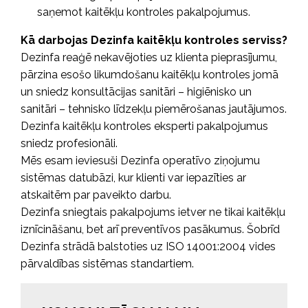
saņemot kaitēkļu kontroles pakalpojumus.
Kā darbojas Dezinfa kaitēkļu kontroles serviss?
Dezinfa reaģē nekavējoties uz klienta pieprasījumu,
pārzina esošo likumdošanu kaitēkļu kontroles jomā
un sniedz konsultācijas sanitāri – higiēnisko un
sanitāri – tehnisko līdzekļu piemērošanas jautājumos.
Dezinfa kaitēkļu kontroles eksperti pakalpojumus
sniedz profesionāli.
Mēs esam ieviesuši Dezinfa operatīvo ziņojumu
sistēmas datubāzi, kur klienti var iepazīties ar
atskaitēm par paveikto darbu.
Dezinfa sniegtais pakalpojums ietver ne tikai kaitēkļu
iznīcināšanu, bet arī preventīvos pasākumus. Šobrīd
Dezinfa strādā balstoties uz ISO 14001:2004 vides
pārvaldības sistēmas standartiem.