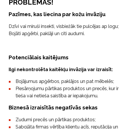
PROBLĒMAS!
Pazīmes, kas liecina par kožu invāziju
Dzīvi vai miruši insekti, visbiežāk tie pulcējas ap logu;
Bojāti apģērbi, paklāji un citi audumi.
Potenciālais kaitējums
Ilgi nekontrolēta kaitēkļu invāzija var izraisīt:
Bojājumus apģērbos, paklājos un pat mēbelēs;
Piesārņojumu pārtikas produktos un precēs, kur ir
tieša vai netieša saistība ar iepakojumu.
Biznesā izraisītās negatīvās sekas
Zudumi precēs un pārtikas produktos;
Sabojāta firmas vērtība klientu acīs, reputācija un