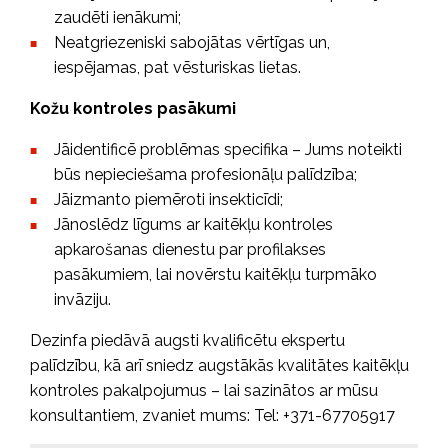
zaudēti ienākumi;
Neatgriezeniski sabojātas vērtīgas un,
iespējamas, pat vēsturiskas lietas.
Kožu kontroles pasākumi
Jāidentificē problēmas specifika – Jums noteikti
būs nepieciešama profesionāļu palīdzība;
Jāizmanto piemēroti insekticīdi;
Jānoslēdz līgums ar kaitēkļu kontroles
apkarošanas dienestu par profilakses
pasākumiem, lai novērstu kaitēkļu turpmāko
invāziju.
Dezinfa piedāvā augsti kvalificētu ekspertu
palīdzību, kā arī sniedz augstākās kvalitātes kaitēkļu
kontroles pakalpojumus – lai sazinātos ar mūsu
konsultantiem, zvaniet mums: Tel: +371-67705917