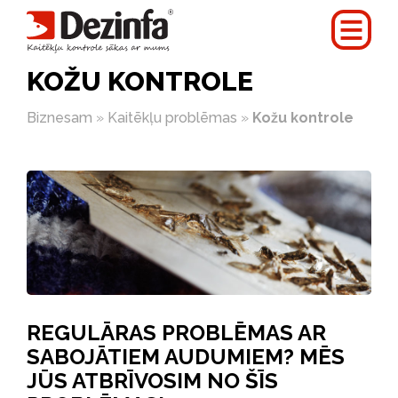
KOŽU KONTROLE
Biznesam
»
Kaitēkļu problēmas
»
Kožu kontrole
REGULĀRAS PROBLĒMAS AR
SABOJĀTIEM AUDUMIEM? MĒS
JŪS ATBRĪVOSIM NO ŠĪS