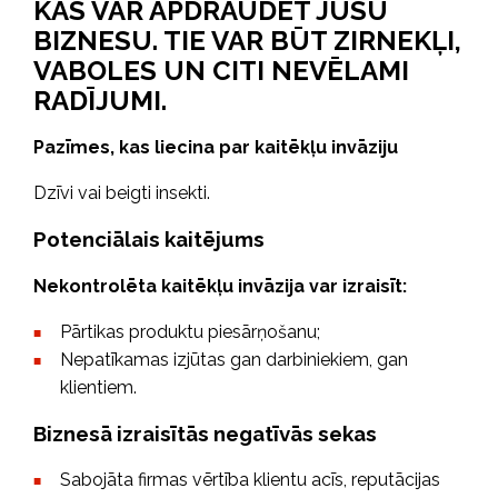
KAS VAR APDRAUDĒT JŪSU
BIZNESU. TIE VAR BŪT ZIRNEKĻI,
VABOLES UN CITI NEVĒLAMI
RADĪJUMI.
Pazīmes, kas liecina par kaitēkļu invāziju
Dzīvi vai beigti insekti.
Potenciālais kaitējums
Nekontrolēta kaitēkļu invāzija var izraisīt:
Pārtikas produktu piesārņošanu;
Nepatīkamas izjūtas gan darbiniekiem, gan
klientiem.
Biznesā izraisītās negatīvās sekas
Sabojāta firmas vērtība klientu acīs, reputācijas