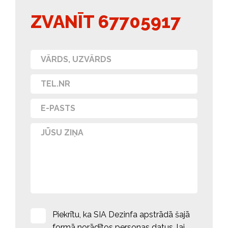
ZVANĪT 67705917
Piekrītu, ka SIA Dezinfa apstrādā šajā
formā norādītos personas datus, lai