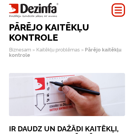
PĀRĒJO KAITĒKĻU
KONTROLE
Biznesam
»
Kaitēkļu problēmas
»
Pārējo kaitēkļu
kontrole
IR DAUDZ UN DAŽĀDI KAITĒKĻI,