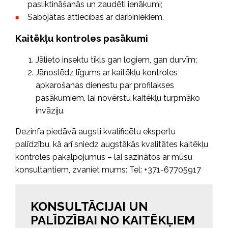
pasliktināšanās un zaudēti ienākumi;
Sabojātas attiecības ar darbiniekiem.
Kaitēkļu kontroles pasākumi
Jālieto insektu tīkls gan logiem, gan durvīm;
Jānoslēdz līgums ar kaitēkļu kontroles
apkarošanas dienestu par profilakses
pasākumiem, lai novērstu kaitēkļu turpmāko
invāziju.
Dezinfa piedāvā augsti kvalificētu ekspertu
palīdzību, kā arī sniedz augstākās kvalitātes kaitēkļu
kontroles pakalpojumus – lai sazinātos ar mūsu
konsultantiem, zvaniet mums: Tel: +371-67705917
KONSULTĀCIJAI UN
PALĪDZĪBAI NO KAITĒKĻIEM