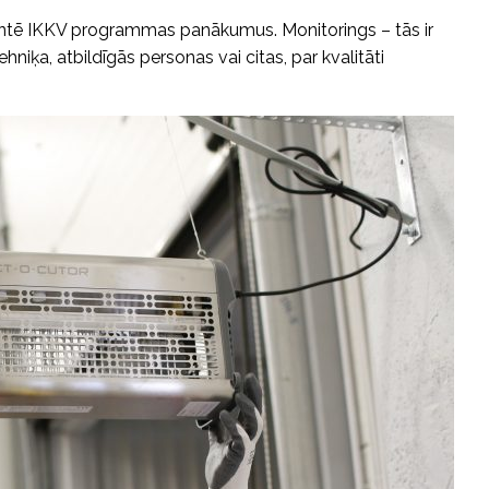
ntē IKKV programmas panākumus. Monitorings – tās ir
hniķa, atbildīgās personas vai citas, par kvalitāti