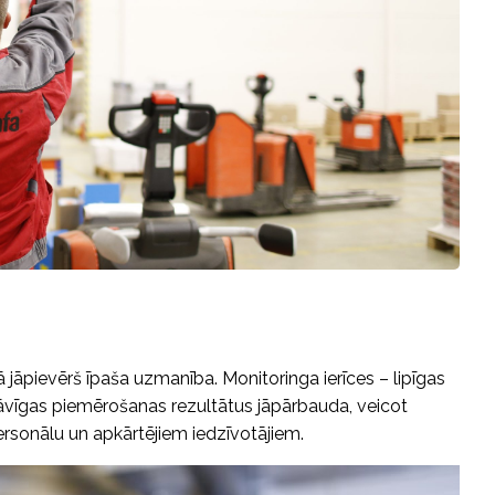
jāpievērš īpaša uzmanība. Monitoringa ierīces – lipīgas
tāvīgas piemērošanas rezultātus jāpārbauda, veicot
ersonālu un apkārtējiem iedzīvotājiem.