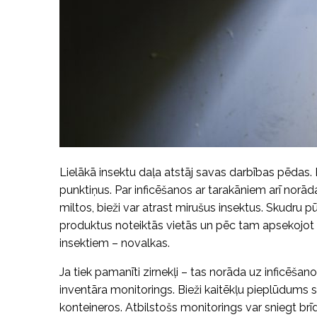
Lielākā insektu daļa atstāj savas darbības pēdas.
punktiņus. Par inficēšanos ar tarakāniem arī norāda 
miltos, bieži var atrast mirušus insektus. Skudru pū
produktus noteiktās vietās un pēc tam apsekojot t
insektiem – novalkas.
Ja tiek pamanīti zirnekļi – tas norāda uz inficēša
inventāra monitorings. Bieži kaitēkļu pieplūdums 
konteineros. Atbilstošs monitorings var sniegt br