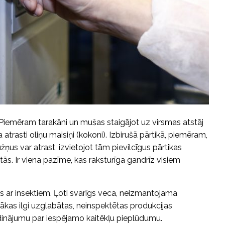
 Piemēram tarakāni un mušas staigājot uz virsmas atstāj
atrasti oliņu maisiņi (kokoni). Izbirušā pārtikā, piemēram,
žņus var atrast, izvietojot tām pievilcīgus pārtikas
ās. Ir viena pazīme, kas raksturīga gandrīz visiem
nos ar insektiem. Ļoti svarīgs veca, neizmantojama
sākas ilgi uzglabātas, neinspektētas produkcijas
īdinājumu par iespējamo kaitēkļu pieplūdumu.