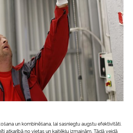
ana un kombinēšana, lai sasniegtu augstu efektivitāti.
inīti atkarībā no vietas un kaitēkļu izmaiņām. Tādā veidā