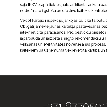
šajā IKKV etapā tiek iekļauts arī klients, ar kuru 
nodrošinātu ilgstošu un efektīvu kaitēkļu kontrole
Veicot kārtējo inspekciju, jārīkojas tā, it kā tā būtu p
Obligāti jāmeklē jaunas kaitēkļu pastāvēšanas paz
ietekmēt cita parādīšanos. Pēc pesticīdu pielieto
jāpārbauda un jāizpēta sniegto rekomendāciju un ve
veikšanas un efektivitātes novērtēšanas process. J
kaitēkļiem. Ja uzņēmumā tiek ievērota kārtība un tī
+371 6770591