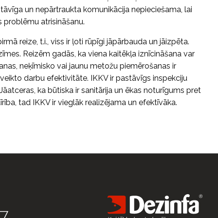
pastāvīga un nepārtraukta komunikācija nepieciešama, lai
s problēmu atrisināšanu.
irmā reize, t.i., viss ir ļoti rūpīgi jāpārbauda un jāizpēta.
īmes. Reizēm gadās, ka viena kaitēkļa iznīcināšana var
šanas, neķīmisko vai jaunu metožu piemērošanas ir
ikto darbu efektivitāte. IKKV ir pastāvīgs inspekciju
āatceras, ka būtiska ir sanitārija un ēkas noturīgums pret
rība, tad IKKV ir vieglāk realizējama un efektīvāka.
7