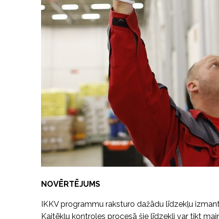
NOVĒRTĒJUMS
IKKV programmu raksturo dažādu līdzekļu izmantoš
Kaitēkļu kontroles procesā šie līdzekļi var tikt ma