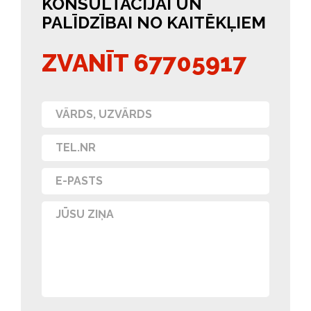
KONSULTĀCIJAI UN
PALĪDZĪBAI NO KAITĒKĻIEM
ZVANĪT 67705917