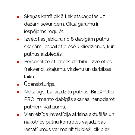
Skaņas katrā ciklā tiek atskaņotas uz
dažām sekundēm. Cikla garumu ir
iespējams regulēt.
Izvēloties jebkuru no 8 dabīgām putnu
skaņām, ieskaitot plēsēju kliedzienus, kuri
putnus aizbiedēs.
Personalizējot ierīces darbību, izvēloties
frekvenci, skaļumu, virzienu un darbības
laiku.
Ūdensizturīgs.
Nekaitīgs. Lai aizdzītu putnus, BirdXPeller
PRO izmanto dabīgās skaņas, nenodarot
putniem kaitējumu.
Vienreizīga investīcija atrisina aktuālās un
nākotnes putnu kontroles vajadzības.
Iestatījumus var mainīt tik bieži, cik bieži