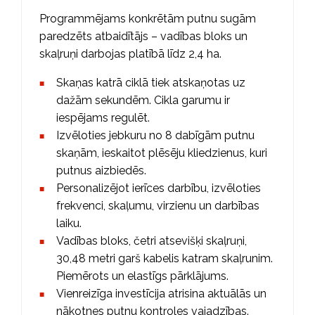
Programmējams konkrētām putnu sugām
paredzēts atbaidītājs – vadības bloks un
skaļruņi darbojas platībā līdz 2,4 ha.
Skaņas katrā ciklā tiek atskaņotas uz
dažām sekundēm. Cikla garumu ir
iespējams regulēt.
Izvēloties jebkuru no 8 dabīgām putnu
skaņām, ieskaitot plēsēju kliedzienus, kuri
putnus aizbiedēs.
Personalizējot ierīces darbību, izvēloties
frekvenci, skaļumu, virzienu un darbības
laiku.
Vadības bloks, četri atsevišķi skaļruņi,
30,48 metri garš kabelis katram skaļrunim.
Piemērots un elastīgs pārklājums.
Vienreizīga investīcija atrisina aktuālās un
nākotnes putnu kontroles vajadzības.