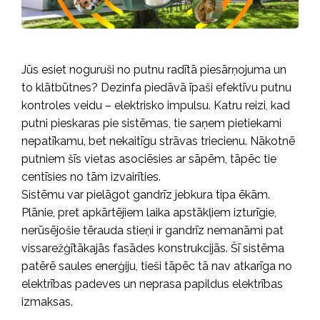
Jūs esiet noguruši no putnu radītā piesārņojuma un
to klātbūtnes? Dezinfa piedāvā īpaši efektīvu putnu
kontroles veidu – elektrisko impulsu. Katru reizi, kad
putni pieskaras pie sistēmas, tie saņem pietiekami
nepatīkamu, bet nekaitīgu strāvas triecienu. Nākotnē
putniem šīs vietas asociēsies ar sāpēm, tāpēc tie
centīsies no tām izvairīties.
Sistēmu var pielāgot gandrīz jebkura tipa ēkām.
Plānie, pret apkārtējiem laika apstākļiem izturīgie,
nerūsējošie tērauda stieņi ir gandrīz nemanāmi pat
vissarežģītākajās fasādes konstrukcijās. Šī sistēma
patērē saules enerģiju, tieši tāpēc tā nav atkarīga no
elektrības padeves un neprasa papildus elektrības
izmaksas.