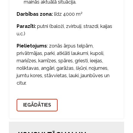
mainās aktuālā situācija.
2
Darbības zona:
līdz 4000 m
Parazīti:
putni (baloži, zvirbuļi, strazdi, kaijas
u.c.)
Pielietojums
: zonās ārpus telpām,
privātmājas, parki, atklāti laukumi, kupoli,
marķīzes, karnīzes, spāres, griesti, ieejas,
noliktavas, angāri, garāžas, šķūņi, nojumes,
jumtu kores, stāvvietas, lauki, jaunbūves un
citur.
IEGĀDĀTIES