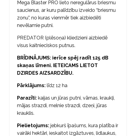
Mega Blaster PRO lieto neregulārus briesmu
saucienus, ar kuru palīdzību izveido “briesmu
zonu”, no kuras vienmēr tiek aizbiedēti
nevēlamie putni.
PREDATOR (plēsoņa) kliedzieni aizbiedē
visus kaitnieciskos putnus.
BRĪDINĀJUMS: ierīce spēj radīt 125 dB
skaņas līmeni. IETEICAMS LIETOT
DZIRDES AIZSARDZĪBU.
Pārklājums:
līdz 12 ha
Parazīti:
kaijas un jūras putni, vārnas, kraukļi,
mājas strazdi, melnie strazdi, dzeņi, jūras
krauklis.
Pielietojums:
jebkurš īpašums, kura platība ir
vairāki hektāri, ieskaitot izgāztuves, lidlaukus,