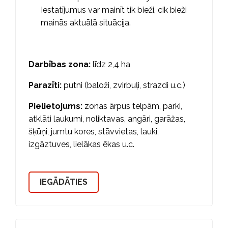
Iestatījumus var mainīt tik bieži, cik bieži
mainās aktuālā situācija.
Darbības zona:
līdz 2,4 ha
Parazīti:
putni (baloži, zvirbuļi, strazdi u.c.)
Pielietojums:
zonas ārpus telpām, parki,
atklāti laukumi, noliktavas, angāri, garāžas,
šķūņi, jumtu kores, stāvvietas, lauki,
izgāztuves, lielākas ēkas u.c.
IEGĀDĀTIES