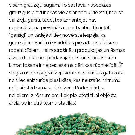
visām grauzēju sugām. To sastāvā ir speciālas
grauzējus pievilinošas vielas ar ābolu, riekstu, melisa
vai zivju garšu, tādēļ tos izmantojot nav
nepieciešama pievilināšana ar barību. Tie ir ļoti
“garšīgi” un tādējādi tiek novērsta iespēja, ka
grauzējiem varētu izveidoties pieradums pie šiem
rodenticīdiem. Lai nodrošinātu produkcijas un ēsmas
aizsardzību, mēs piedāvājam ēsmu stacijas, kuru
izmantošana ir nepieciešama pārtikas rūpniecībā. Šī
slēgtā un drošā grauzēju kontroles ierīce izgatavota
no triecienizturīga plastikāta, kas neuzsūc mitrumu
un ir aizslēdzama ar slēdzeni. Rodenticīdi, ar
nelieliem izņēmumiem, tiek pielietoti tikai objekta
ārējā perimetrā (ēsmu stacijās).