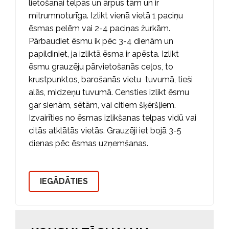
lietošanai telpās un ārpus tām un ir
mitrumnoturīga. Izlikt vienā vietā 1 paciņu
ēsmas pelēm vai 2-4 paciņas žurkām.
Pārbaudiet ēsmu ik pēc 3-4 dienām un
papildiniet, ja izliktā ēsma ir apēsta. Izlikt
ēsmu grauzēju pārvietošanās ceļos, to
krustpunktos, barošanās vietu tuvumā, tieši
alās, midzeņu tuvumā. Censties izlikt ēsmu
gar sienām, sētām, vai citiem šķēršļiem.
Izvairīties no ēsmas izlikšanas telpas vidū vai
citās atklātās vietās. Grauzēji iet bojā 3-5
dienas pēc ēsmas uzņemšanas.
IEGĀDĀTIES