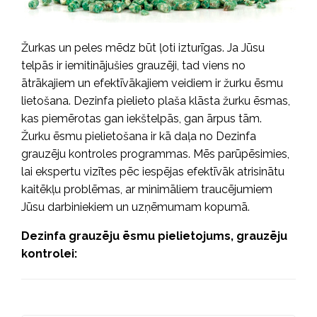
Žurkas un peles mēdz būt ļoti izturīgas. Ja Jūsu
telpās ir iemitinājušies grauzēji, tad viens no
ātrākajiem un efektīvākajiem veidiem ir žurku ēsmu
lietošana. Dezinfa pielieto plaša klāsta žurku ēsmas,
kas piemērotas gan iekštelpās, gan ārpus tām.
Žurku ēsmu pielietošana ir kā daļa no Dezinfa
grauzēju kontroles programmas. Mēs parūpēsimies,
lai ekspertu vizītes pēc iespējas efektīvāk atrisinātu
kaitēkļu problēmas, ar minimāliem traucējumiem
Jūsu darbiniekiem un uzņēmumam kopumā.
Dezinfa grauzēju ēsmu pielietojums, grauzēju
kontrolei: