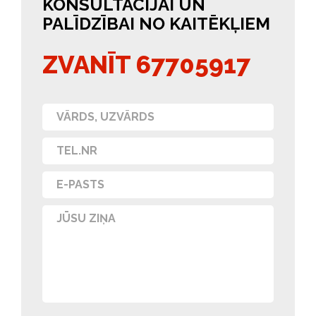
KONSULTĀCIJAI UN
PALĪDZĪBAI NO KAITĒKĻIEM
ZVANĪT 67705917