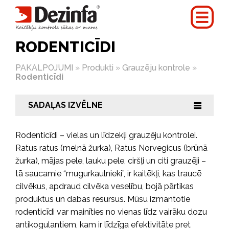
RODENTICĪDI
PAKALPOJUMI
»
Produkti
»
Grauzēju kontrole
»
Rodenticīdi
SADAĻAS IZVĒLNE
|||
Rodenticīdi – vielas un līdzekļi grauzēju kontrolei.
Ratus ratus (melnā žurka), Ratus Norvegicus (brūnā
žurka), mājas pele, lauku pele, ciršļi un citi grauzēji –
tā saucamie “mugurkaulnieki”, ir kaitēkļi, kas traucē
cilvēkus, apdraud cilvēka veselību, bojā pārtikas
produktus un dabas resursus. Mūsu izmantotie
rodenticīdi var mainīties no vienas līdz vairāku dozu
antikogulantiem, kam ir līdzīga efektivitāte pret