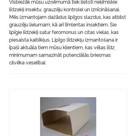
Visbiežāk mūsu uzņēmumā tiek lietoti neķīmiskie
līdzekļi insektu, grauzēju kontrolei un iznīcināšanai.
Mēs izmantojam dažādus lipīgos slazdus, kas atbilst
grauzēju lielumam, kā arī līmlentas insektiem. Šie
lipīgie līdzekļi satur feromonus un citas vielas, kas
piesaista kaitēkļus. Lipīgo līdzekļu izmantošana ir
īpaši aktuāla tiem mūsu klientiem, kas vēlas līdz
minimumam samazināt potenciālās briesmas
cilvēka veselībai.