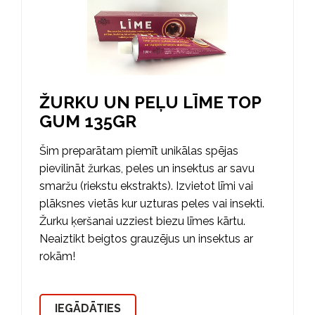
ŽURKU UN PEĻU LĪME TOP
GUM 135GR
Šim preparātam piemīt unikālas spējas
pievilināt žurkas, peles un insektus ar savu
smaržu (riekstu ekstrakts). Izvietot līmi vai
plāksnes vietās kur uzturas peles vai insekti.
Žurku ķeršanai uzziest biezu līmes kārtu.
Neaiztikt beigtos grauzējus un insektus ar
rokām!
IEGĀDĀTIES