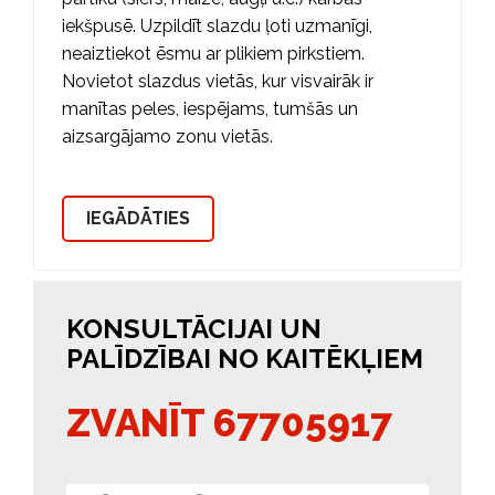
iekšpusē. Uzpildīt slazdu ļoti uzmanīgi,
neaiztiekot ēsmu ar plikiem pirkstiem.
Novietot slazdus vietās, kur visvairāk ir
manītas peles, iespējams, tumšās un
aizsargājamo zonu vietās.
IEGĀDĀTIES
KONSULTĀCIJAI UN
PALĪDZĪBAI NO KAITĒKĻIEM
ZVANĪT 67705917