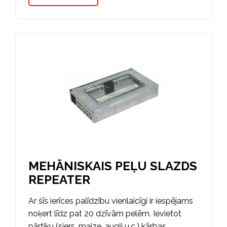
MEHĀNISKAIS PEĻU SLAZDS
REPEATER
Ar šīs ierīces palīdzību vienlaicīgi ir iespējams
noķert līdz pat 20 dzīvām pelēm. Ievietot
pārtiku (siers, maize, augļi u.c.) kārbas