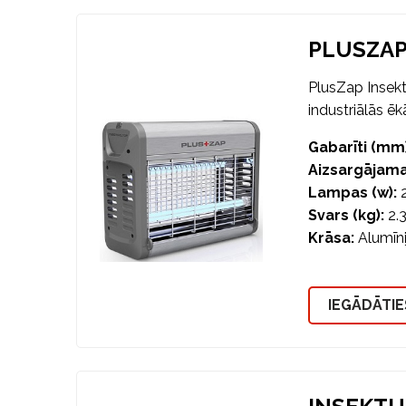
PLUSZAP
PlusZap Insekt
industriālās ēkā
Gabarīti (mm)
Aizsargājama
Lampas (w):
2
Svars (kg):
2.
Krāsa:
Alumīni
IEGĀDĀTIE