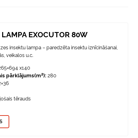
 LAMPA EXOCUTOR 80W
es insektu lampa – paredzēta insektu iznīcināšanai,
s, veikalos u.c.
65×694 x140
2
is pārklājums(m
):
280
×36
jošais tērauds
S