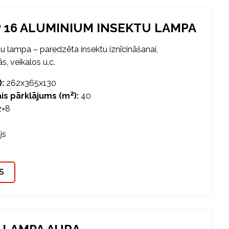
 16 ALUMINIUM INSEKTU LAMPA
u lampa – paredzēta insektu iznīcināšanai,
s, veikalos u.c.
:
262x365x130
2
is pārklājums (m
):
40
×8
3
js
S