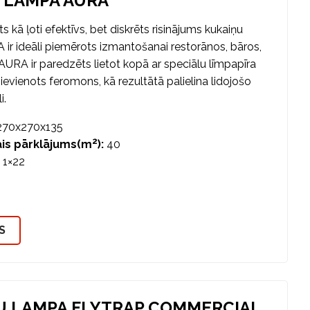
 LAMPA AURA
 kā ļoti efektīvs, bet diskrēts risinājums kukaiņu
A ir ideāli piemērots izmantošanai restorānos, bāros,
 AURA ir paredzēts lietot kopā ar speciālu līmpapīra
r pievienots feromons, kā rezultātā palielina lidojošo
i.
70x270x135
2
is pārklājums(m
):
40
1×22
S
U LAMPA FLYTRAP COMMERCIAL