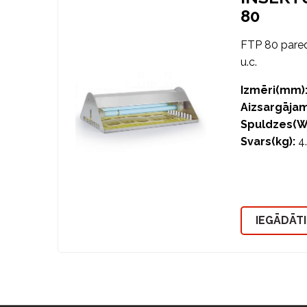
80
FTP 80 paredz
u.c.
Izmēri(mm)
Aizsargāja
Spuldzes(W
Svars(kg):
4
IEGĀDĀT