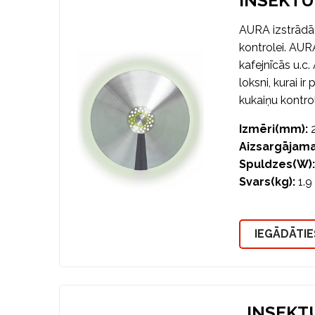
INSEKTU
AURA izstrādāts
kontrolei. AUR
kafejnīcās u.c.
loksni, kurai i
kukaiņu kontrol
Izmēri(mm):
2
Aizsargājama
Spuldzes(W):
Svars(kg):
1.9
IEGĀDĀTIE
INSEKT