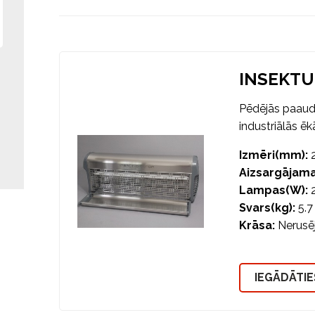
INSEKTU
i
Pēdējās paaudz
industriālās ēkā
Izmēri(mm):
2
Aizsargājama
Lampas(W):
2
Svars(kg):
5.7
Krāsa:
Nerusē
IEGĀDĀTIE