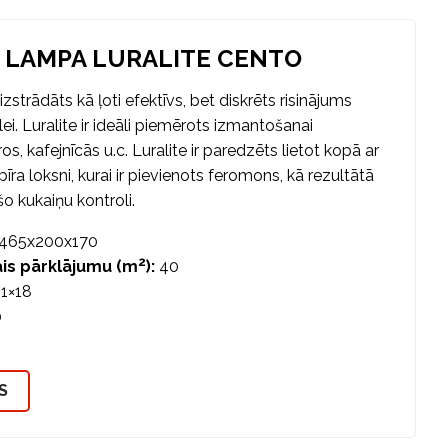
 LAMPA LURALITE CENTO
izstrādāts kā ļoti efektīvs, bet diskrēts risinājums
ei. Luralite ir ideāli piemērots izmantošanai
os, kafejnīcās u.c. Luralite ir paredzēts lietot kopā ar
īra loksni, kurai ir pievienots feromons, kā rezultātā
šo kukaiņu kontroli.
465x200x170
2
is pārklājumu (m
):
40
:
1×18
0
S