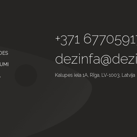
+371 6770591
DES
dezinfa@dezi
UMI
Kalupes iela 1A, Rīga, LV-1003, Latvija
A