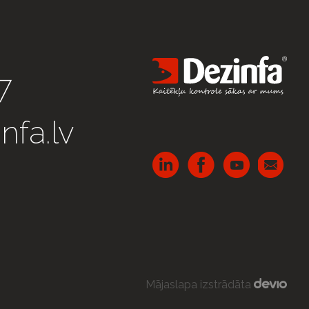
7
nfa.lv
Mājaslapa izstrādāta