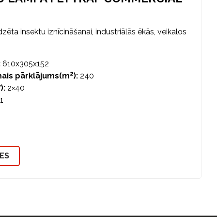
ēta insektu iznīcināšanai, industriālās ēkās, veikalos
:
610x305x152
2
mais pārklājums(m
):
240
):
2×40
.1
IES