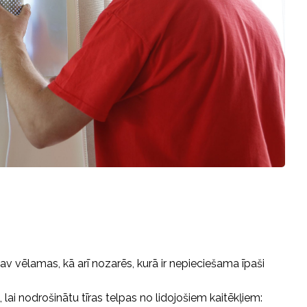
v vēlamas, kā arī nozarēs, kurā ir nepieciešama īpaši
lai nodrošinātu tīras telpas no lidojošiem kaitēkļiem: