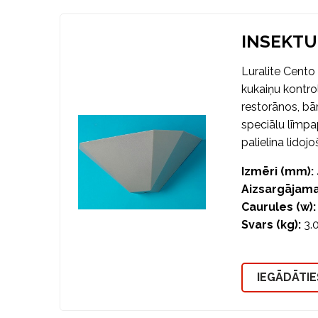
INSEKTU
Luralite Cento 
kukaiņu kontrol
restorānos, bār
speciālu līmpap
palielina lidojo
Izmēri (mm):
Aizsargājama
Caurules (w)
Svars (kg):
3.
IEGĀDĀTIE