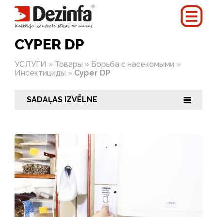
CYPER DP
УСЛУГИ
»
Товары
»
Борьба с насекомыми
»
Инсектициды
»
Cyper DP
SADAĻAS IZVĒLNE
|||