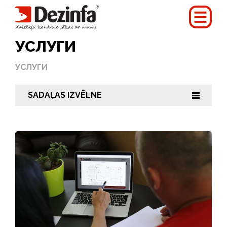
УСЛУГИ
УСЛУГИ
SADAĻAS IZVĒLNE
|||