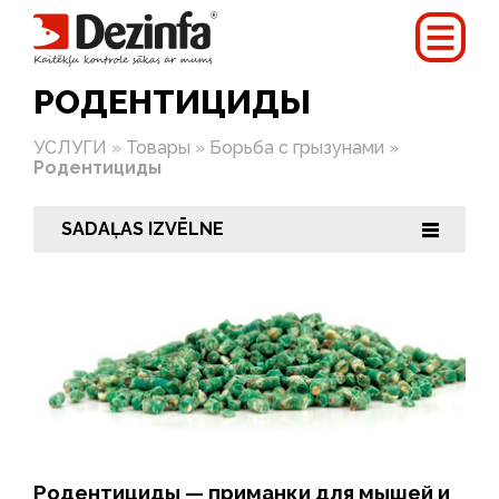
РОДЕНТИЦИДЫ
УСЛУГИ
»
Товары
»
Борьба с грызунами
»
Родентициды
SADAĻAS IZVĒLNE
|||
Родентициды — приманки для мышей и