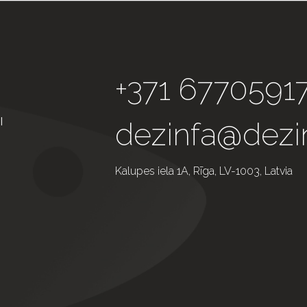
+371 6770591
Ы
dezinfa@dezin
Kalupes iela 1A, Rīga, LV-1003, Latvia