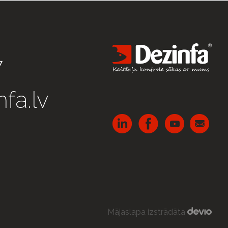
7
fa.lv
Mājaslapa izstrādāta