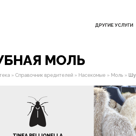
ДРУГИЕ УСЛУГИ
УБНАЯ МОЛЬ
тека
»
Справочник вредителей
»
Насекомые
»
Моль
»
Шу
TINEA PELLIONELLA