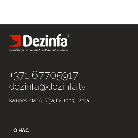
+371 67705917
dezinfa@dezinfa.lv
Kalupes iela 1A, Rīga, LV-1003, Latvia
О НАС